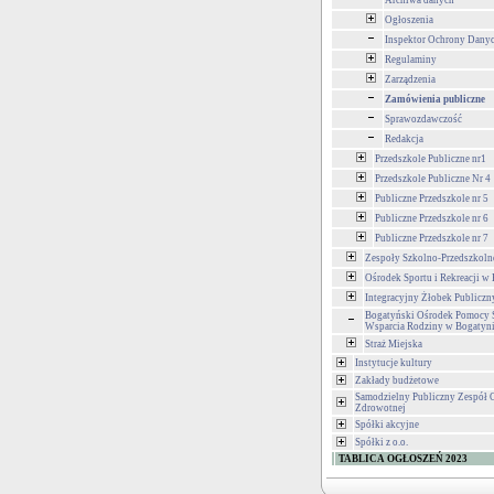
Archiwa danych
Ogłoszenia
Inspektor Ochrony Dan
Regulaminy
Zarządzenia
Zamówienia publiczne
Sprawozdawczość
Redakcja
Przedszkole Publiczne nr1
Przedszkole Publiczne Nr 4
Publiczne Przedszkole nr 5
Publiczne Przedszkole nr 6
Publiczne Przedszkole nr 7
Zespoły Szkolno-Przedszkoln
Ośrodek Sportu i Rekreacji w
Integracyjny Żłobek Publiczn
Bogatyński Ośrodek Pomocy S
Wsparcia Rodziny w Bogatyn
Straż Miejska
Instytucje kultury
Zakłady budżetowe
Samodzielny Publiczny Zespół 
Zdrowotnej
Spółki akcyjne
Spółki z o.o.
TABLICA OGŁOSZEŃ 2023