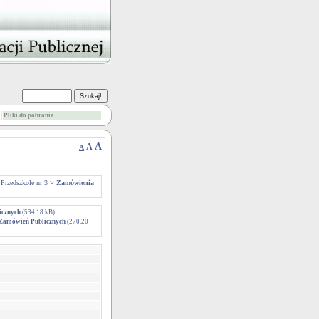
Pliki do pobrania
A
A
A
 Przedszkole nr 3
>
Zamówienia
icznych
(534.18 kB)
 Zamówień Publicznych
(270.20