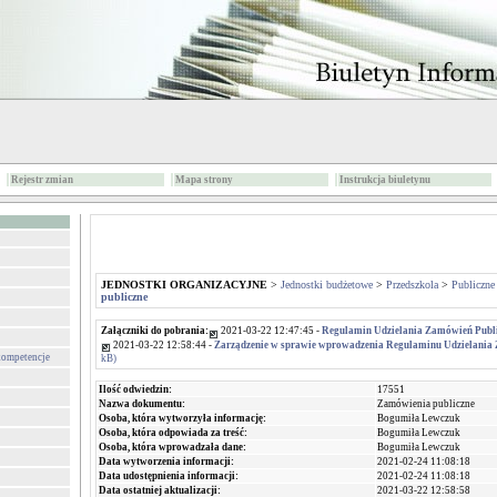
Rejestr zmian
Mapa strony
Instrukcja biuletynu
JEDNOSTKI ORGANIZACYJNE
>
Jednostki budżetowe
>
Przedszkola
>
Publiczne
publiczne
Załączniki do pobrania:
2021-03-22 12:47:45 -
Regulamin Udzielania Zamówień Publ
2021-03-22 12:58:44 -
Zarządzenie w sprawie wprowadzenia Regulaminu Udzielania
 kompetencje
kB)
Ilość odwiedzin:
17551
Nazwa dokumentu:
Zamówienia publiczne
Osoba, która wytworzyła informację:
Bogumiła Lewczuk
Osoba, która odpowiada za treść:
Bogumiła Lewczuk
Osoba, która wprowadzała dane:
Bogumiła Lewczuk
Data wytworzenia informacji:
2021-02-24 11:08:18
Data udostępnienia informacji:
2021-02-24 11:08:18
Data ostatniej aktualizacji:
2021-03-22 12:58:58