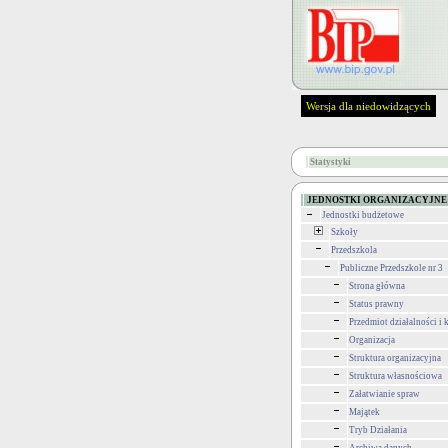
Wersja dla niedowidzących
Statystyki
JEDNOSTKI ORGANIZACYJNE
Jednostki budżetowe
Szkoły
Przedszkola
Publiczne Przedszkole nr 3
Strona główna
Status prawny
Przedmiot działalności i
Organizacja
Struktura organizacyjna
Struktura własnościowa
Załatwianie spraw
Majątek
Tryb Działania