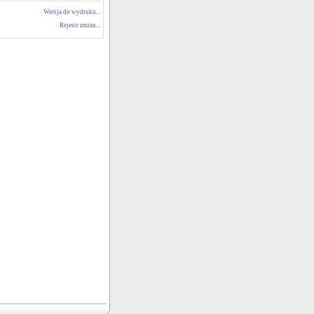
Wersja do wydruku...
Rejestr zmian...