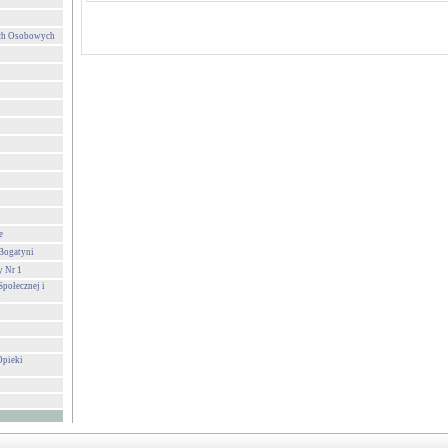
ych Osobowych
e
 Bogatyni
y Nr 1
połecznej i
i
Opieki