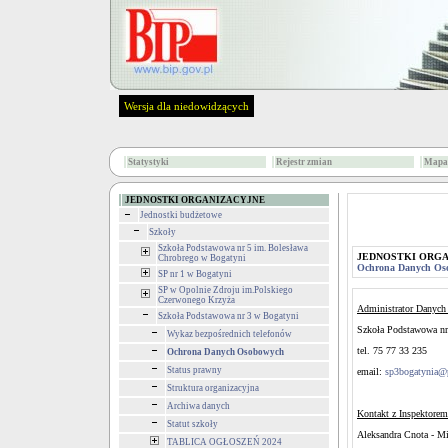
Wersja dla niedowidzących
Statystyki
Rejestr zmian
Mapa 
JEDNOSTKI ORGANIZACYJNE
Jednostki budżetowe
Szkoły
Szkoła Podstawowa nr 5 im. Bolesława
JEDNOSTKI ORG
Chrobrego w Bogatyni
Ochrona Danych Os
SP nr 1 w Bogatyni
SP w Opolnie Zdroju im.Polskiego
Czerwonego Krzyża
Administrator Danyc
Szkoła Podstawowa nr 3 w Bogatyni
Szkoła Podstawowa nr
Wykaz bezpośrednich telefonów
tel. 75 77 33 235
Ochrona Danych Osobowych
Status prawny
email:
sp3bogatynia@p
Struktura organizacyjna
Archiwa danych
Kontakt z Inspektor
Statut szkoły
Aleksandra Cnota - Mi
TABLICA OGŁOSZEŃ 2024