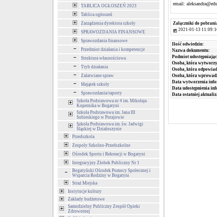
email:
a
leksandra@edu
TABLICA OGŁOSZEŃ 2023
Tablica ogłoszeń
Zarządzenia dyrektora szkoły
Załączniki do pobrani
2021-01-13 11:09:1
SPRAWOZDANIA FINANSOWE
Sprawozdania finansowe
Ilość odwiedzin:
Przedmiot działania i kompetencje
Nazwa dokumentu:
Podmiot udostępniając
Struktura własnościowa
Osoba, która wytworzy
Tryb działania
Osoba, która odpowiada
Załatwiane spraw
Osoba, która wprowad
Data wytworzenia info
Majątek szkoły
Data udostępnienia inf
Sprawozdania/raporty
Data ostatniej aktualiz
Szkoła Podstawowa nr 4 im. Mikołaja
Kopernika w Bogatyni
Szkoła Podstawowa im. Jana III
Sobieskiego w Porajowie
Szkoła Podstawowa im. św. Jadwigi
Śląskiej w Działoszynie
Przedszkola
Zespoły Szkolno-Przedszkolne
Ośrodek Sportu i Rekreacji w Bogatyni
Integracyjny Żłobek Publiczny Nr 1
Bogatyński Ośrodek Pomocy Społecznej i
Wsparcia Rodziny w Bogatyni
Straż Miejska
Instytucje kultury
Zakłady budżetowe
Samodzielny Publiczny Zespół Opieki
Zdrowotnej