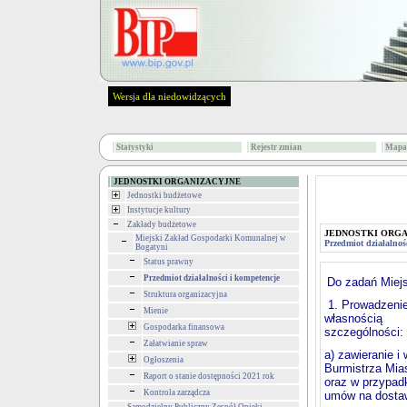
Wersja dla niedowidzących
Statystyki
Rejestr zmian
Mapa 
JEDNOSTKI ORGANIZACYJNE
Jednostki budżetowe
Instytucje kultury
Zakłady budżetowe
JEDNOSTKI ORG
Miejski Zakład Gospodarki Komunalnej w
Przedmiot działalnoś
Bogatyni
Status prawny
Przedmiot działalności i kompetencje
Do zadań Miejs
Struktura organizacyjna
1. Prowadzenie
Mienie
własnością
Gm
Gospodarka finansowa
szczególności:
Załatwianie spraw
a) zawieranie 
Ogłoszenia
Burmistrza Mia
Raport o stanie dostępności 2021 rok
oraz w przypad
Kontrola zarządcza
umów na dosta