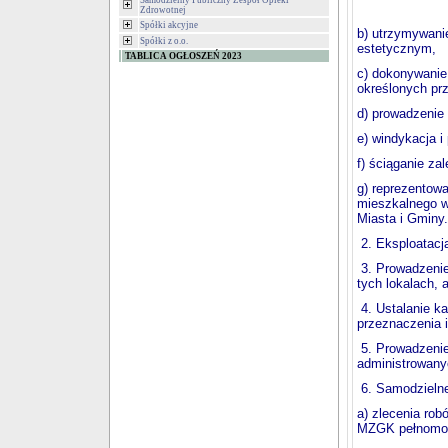
Samodzielny Publiczny Zespół Opieki
Zdrowotnej
Spółki akcyjne
b) utrzymywanie
Spółki z o.o.
estetycznym,
TABLICA OGŁOSZEŃ 2023
c) dokonywanie
określonych pr
d) prowadzenie 
e) windykacja i 
f) ściąganie za
g) reprezentow
mieszkalnego w
Miasta i Gminy.
2. Eksploatacja
3. Prowadzenie
tych lokalach, 
4. Ustalanie ka
przeznaczenia i
5. Prowadzenie
administrowan
6. Samodzielne
a) zlecenia rob
MZGK pełnomo