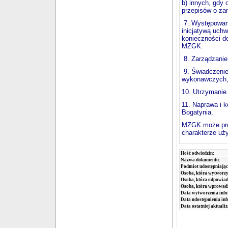
b) innych, gdy
przepisów o z
7. Występowani
inicjatywą uch
konieczności d
MZGK.
8. Zarządzanie
9. Świadczenie
wykonawczych, 
10. Utrzymanie
11. Naprawa i k
Bogatynia.
MZGK może prow
charakterze uży
Ilość odwiedzin:
Nazwa dokumentu:
Podmiot udostępniając
Osoba, która wytworzy
Osoba, która odpowiada
Osoba, która wprowad
Data wytworzenia info
Data udostępnienia inf
Data ostatniej aktualiz