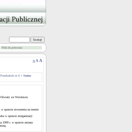
Pliki do pobrania
A
A
A
 Przedszkole nr 6
>
Status
r Oświaty we Wrocławiu.
w sprawie utworzenia na terenie
ku w sprawie reorganizacji
a 1999 r. w sprawie zmiany
Gminę