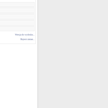
Wersja do wydruku...
Rejestr zmian...