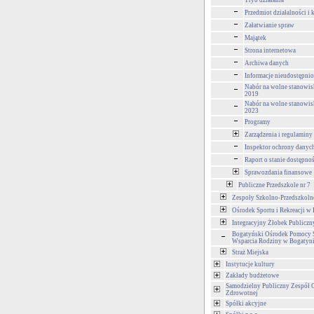
Tryb działania
Przedmiot działalności i
Załatwianie spraw
Majątek
Strona internetowa
Archiwa danych
Informacje nieudostępni
Nabór na wolne stanowis
2019
Nabór na wolne stanowis
2023
Programy
Zarządzenia i regulaminy
Inspektor ochrony danyc
Raport o stanie dostępno
Sprawozdania finansowe
Publiczne Przedszkole nr 7
Zespoły Szkolno-Przedszkoln
Ośrodek Sportu i Rekreacji w
Integracyjny Żłobek Publiczn
Bogatyński Ośrodek Pomocy S
Wsparcia Rodziny w Bogatyn
Straż Miejska
Instytucje kultury
Zakłady budżetowe
Samodzielny Publiczny Zespół 
Zdrowotnej
Spółki akcyjne