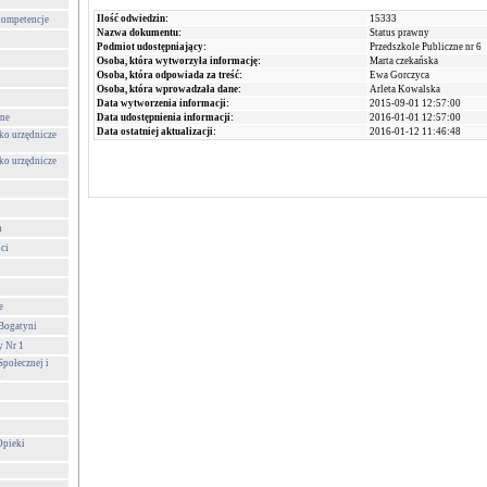
Ilość odwiedzin:
15333
 kompetencje
Nazwa dokumentu:
Status prawny
Podmiot udostępniający:
Przedszkole Publiczne nr 6
Osoba, która wytworzyła informację:
Marta czekańska
Osoba, która odpowiada za treść:
Ewa Gorczyca
Osoba, która wprowadzała dane:
Arleta Kowalska
Data wytworzenia informacji:
2015-09-01 12:57:00
one
Data udostępnienia informacji:
2016-01-01 12:57:00
Data ostatniej aktualizacji:
2016-01-12 11:46:48
ko urzędnicze
ko urzędnicze
h
ści
e
 Bogatyni
y Nr 1
połecznej i
i
Opieki