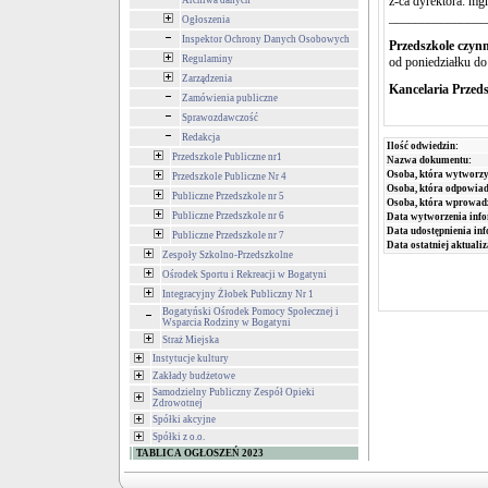
z-ca dyrektora: m
Archiwa danych
_______________
Ogłoszenia
Inspektor Ochrony Danych Osobowych
Przedszkole czyn
Regulaminy
od poniedziałku do
Zarządzenia
Kancelaria Przeds
Zamówienia publiczne
Sprawozdawczość
Redakcja
Ilość odwiedzin:
Przedszkole Publiczne nr1
Nazwa dokumentu:
Osoba, która wytworzy
Przedszkole Publiczne Nr 4
Osoba, która odpowiada
Publiczne Przedszkole nr 5
Osoba, która wprowad
Publiczne Przedszkole nr 6
Data wytworzenia info
Data udostępnienia inf
Publiczne Przedszkole nr 7
Data ostatniej aktualiz
Zespoły Szkolno-Przedszkolne
Ośrodek Sportu i Rekreacji w Bogatyni
Integracyjny Żłobek Publiczny Nr 1
Bogatyński Ośrodek Pomocy Społecznej i
Wsparcia Rodziny w Bogatyni
Straż Miejska
Instytucje kultury
Zakłady budżetowe
Samodzielny Publiczny Zespół Opieki
Zdrowotnej
Spółki akcyjne
Spółki z o.o.
TABLICA OGŁOSZEŃ 2023