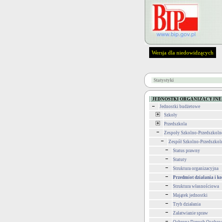
Wersja dla niedowidzących
Statystyki
JEDNOSTKI ORGANIZACYJNE
Jednostki budżetowe
Szkoły
Przedszkola
Zespoły Szkolno-Przedszkoln
Zespół Szkolno-Przedszkol
Status prawny
Statuty
Struktura organizacyjna
Przedmiot działania i k
Struktura własnościowa
Majątek jednostki
Tryb działania
Załatwianie spraw