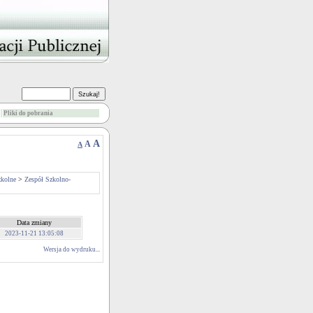
Pliki do pobrania
A
A
A
zkolne
>
Zespół Szkolno-
Data zmiany
2023-11-21 13:05:08
Wersja do wydruku...