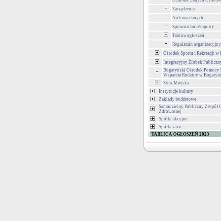
Ochrona Danych Osobo
Zarządzenia
Archiwa danych
Sprawozdania/raporty
Tablica ogłoszeń
Regulamin organizacyjny
Ośrodek Sportu i Rekreacji w
Integracyjny Żłobek Publiczn
Bogatyński Ośrodek Pomocy S
Wsparcia Rodziny w Bogatyn
Straż Miejska
Instytucje kultury
Zakłady budżetowe
Samodzielny Publiczny Zespół 
Zdrowotnej
Spółki akcyjne
Spółki z o.o.
TABLICA OGŁOSZEŃ 2023