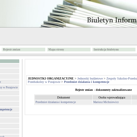
Rejestr zmian
Mapa strony
Instrukcja biuletynu
JEDNOSTKI ORGANIZACYJNE
>
Jednostki budżetowe
>
Zespoły Szkolno-Przeds
Przedszkolny w Porajowie
>
Przedmiot działania i kompetencje
e
ny w Porajowie
Rejestr zmian - dokumenty zaktualizowane
Dokument
Osoba wprowadzająca
Przedmiot działania i kompetencje
Mariusz Michniewicz
ompetencje