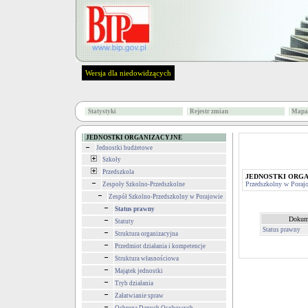
Wersja dla niedowidzących
Statystyki
Rejestr zmian
Mapa 
JEDNOSTKI ORGANIZACYJNE
Jednostki budżetowe
Szkoły
Przedszkola
JEDNOSTKI ORG
Przedszkolny w Poraj
Zespoły Szkolno-Przedszkolne
Zespół Szkolno-Przedszkolny w Porajowie
Status prawny
Dokum
Statuty
Status prawny
Struktura organizacyjna
Przedmiot działania i kompetencje
Struktura własnościowa
Majątek jednostki
Tryb działania
Załatwianie spraw