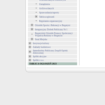
Ochrona Danych Osobowych
Zarządzenia
Archiwa danych
Sprawozdania/raporty
Tablica ogłoszeń
Regulamin organizacyjny
Ośrodek Sportu i Rekreacji w Bogatyni
Integracyjny Żłobek Publiczny Nr 1
Bogatyński Ośrodek Pomocy Społecznej i
Wsparcia Rodziny w Bogatyni
Straż Miejska
Instytucje kultury
Zakłady budżetowe
Samodzielny Publiczny Zespół Opieki
Zdrowotnej
Spółki akcyjne
Spółki z o.o.
TABLICA OGŁOSZEŃ 2023