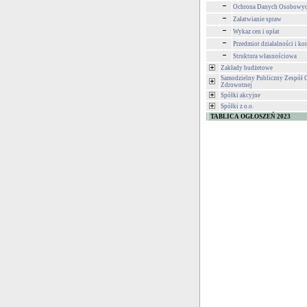
Ochrona Danych Osobowy
Załatwianie spraw
Wykaz cen i opłat
Przedmiot działalności i ko
Struktura własnościowa
Zakłady budżetowe
Samodzielny Publiczny Zespół 
Zdrowotnej
Spółki akcyjne
Spółki z o.o.
TABLICA OGŁOSZEŃ 2023