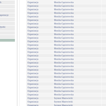
ch
Organizacja
Monika Gąsiorowska
Organizacja
Monika Gąsiorowska
Organizacja
Monika Gąsiorowska
Organizacja
Monika Gąsiorowska
mpetencje
Organizacja
Monika Gąsiorowska
Organizacja
Monika Gąsiorowska
Organizacja
Monika Gąsiorowska
Opieki
Organizacja
Monika Gąsiorowska
Organizacja
Monika Gąsiorowska
Organizacja
Monika Gąsiorowska
Organizacja
Monika Gąsiorowska
Organizacja
Monika Gąsiorowska
Organizacja
Monika Gąsiorowska
Organizacja
Monika Gąsiorowska
Organizacja
Monika Gąsiorowska
Organizacja
Monika Gąsiorowska
Organizacja
Monika Gąsiorowska
Organizacja
Monika Gąsiorowska
Organizacja
Monika Gąsiorowska
Organizacja
Monika Gąsiorowska
Organizacja
Monika Gąsiorowska
Organizacja
Monika Gąsiorowska
Organizacja
Monika Gąsiorowska
Organizacja
Monika Gąsiorowska
Organizacja
Monika Gąsiorowska
Organizacja
Monika Gąsiorowska
Organizacja
Monika Gąsiorowska
Organizacja
Szymon Mazowiecki
Organizacja
Szymon Mazowiecki
Organizacja
Szymon Mazowiecki