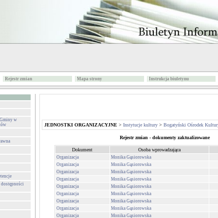
Rejestr zmian
Mapa strony
Instrukcja biuletynu
i Gminy w
stów
JEDNOSTKI ORGANIZACYJNE
>
Instytucje kultury
>
Bogatyński Ośrodek Kultur
Rejestr zmian - dokumenty zaktualizowane
prawna
Dokument
Osoba wprowadzająca
Organizacja
Monika Gąsiorowska
Organizacja
Monika Gąsiorowska
Organizacja
Monika Gąsiorowska
tencje
Organizacja
Monika Gąsiorowska
a dostępności
Organizacja
Monika Gąsiorowska
Organizacja
Monika Gąsiorowska
Organizacja
Monika Gąsiorowska
Organizacja
Monika Gąsiorowska
Organizacja
Monika Gąsiorowska