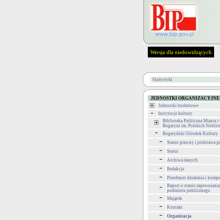
Wersja dla niedowidzących
Statystyki
JEDNOSTKI ORGANIZACYJNE
Jednostki budżetowe
Instytucje kultury
Biblioteka Publiczna Miasta 
Bogatyni im. Polskich Nobli
Bogatyński Ośrodek Kultury
Status prawny i podstawa 
Statut
Archiwa danych
Redakcja
Przedmiot działania i kompe
Raport o stanie zapewniani
podmiotu publicznego
Majątek
Kontakt
Organizacja