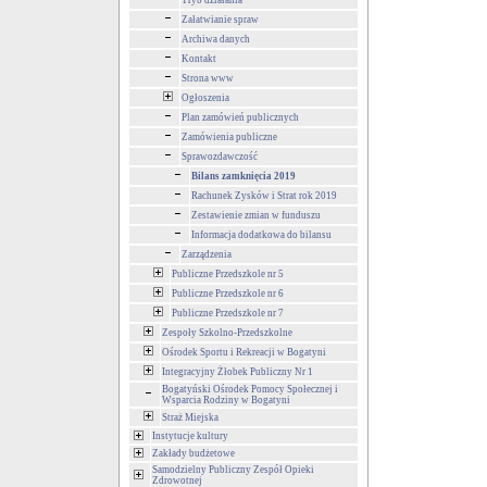
Tryb działania
Załatwianie spraw
Archiwa danych
Kontakt
Strona www
Ogłoszenia
Plan zamówień publicznych
Zamówienia publiczne
Sprawozdawczość
Bilans zamknięcia 2019
Rachunek Zysków i Strat rok 2019
Zestawienie zmian w funduszu
Informacja dodatkowa do bilansu
Zarządzenia
Publiczne Przedszkole nr 5
Publiczne Przedszkole nr 6
Publiczne Przedszkole nr 7
Zespoły Szkolno-Przedszkolne
Ośrodek Sportu i Rekreacji w Bogatyni
Integracyjny Żłobek Publiczny Nr 1
Bogatyński Ośrodek Pomocy Społecznej i
Wsparcia Rodziny w Bogatyni
Straż Miejska
Instytucje kultury
Zakłady budżetowe
Samodzielny Publiczny Zespół Opieki
Zdrowotnej