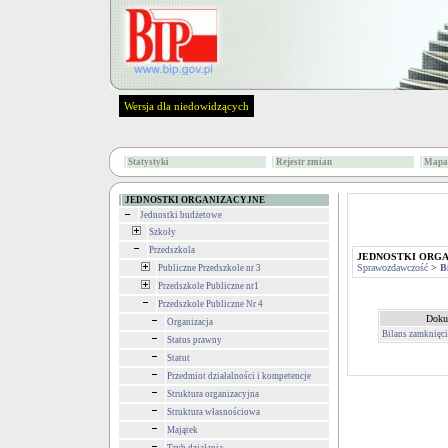
Wersja dla niedowidzących
Statystyki
Rejestr zmian
Mapa 
JEDNOSTKI ORGANIZACYJNE
Jednostki budżetowe
Szkoły
Przedszkola
JEDNOSTKI ORG
Sprawozdawczość
>
B
Publiczne Przedszkole nr 3
Przedszkole Publiczne nr1
Przedszkole Publiczne Nr 4
Doku
Organizacja
Bilans zamknięc
Status prawny
Statut
Przedmiot działalności i kompetencje
Struktura organizacyjna
Struktura własnościowa
Majątek