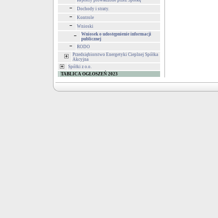
Rejestry prowadzone przez Spółkę
Dochody i straty.
Kontrole
Wnioski
Wniosek o udostępnienie informacji
publicznej
RODO
Przedsiębiorstwo Energetyki Cieplnej Spółka
Akcyjna
Spółki z o.o.
TABLICA OGŁOSZEŃ 2023