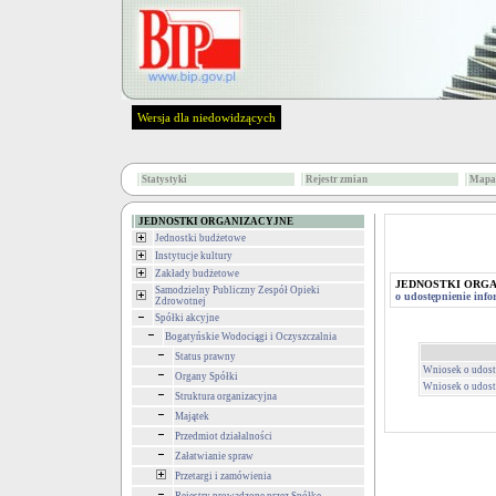
Wersja dla niedowidzących
Statystyki
Rejestr zmian
Mapa 
JEDNOSTKI ORGANIZACYJNE
Jednostki budżetowe
Instytucje kultury
Zakłady budżetowe
JEDNOSTKI ORG
Samodzielny Publiczny Zespół Opieki
o udostępnienie info
Zdrowotnej
Spółki akcyjne
Bogatyńskie Wodociągi i Oczyszczalnia
Status prawny
Wniosek o udostę
Organy Spółki
Wniosek o udostę
Struktura organizacyjna
Majątek
Przedmiot działalności
Załatwianie spraw
Przetargi i zamówienia