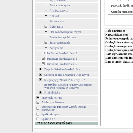
Tryb działania
Załatwianie spraw
- pozostałe środki t
Archiwa danych
- wartości niemateri
Kontakt
Strona www
Ogłoszenia
Ilość odwiedzin:
Plan zamówień publicznych
Nazwa dokumentu:
Zamówienia publiczne
Podmiot udostępniając
Osoba, która wytworzy
Sprawozdawczość
Osoba, która odpowiada
Zarządzenia
Osoba, która wprowad
Publiczne Przedszkole nr 5
Data wytworzenia info
Data udostępnienia inf
Publiczne Przedszkole nr 6
Data ostatniej aktualiz
Publiczne Przedszkole nr 7
Zespoły Szkolno-Przedszkolne
Ośrodek Sportu i Rekreacji w Bogatyni
Integracyjny Żłobek Publiczny Nr 1
Bogatyński Ośrodek Pomocy Społecznej i
Wsparcia Rodziny w Bogatyni
Straż Miejska
Instytucje kultury
Zakłady budżetowe
Samodzielny Publiczny Zespół Opieki
Zdrowotnej
Spółki akcyjne
Spółki z o.o.
TABLICA OGŁOSZEŃ 2023