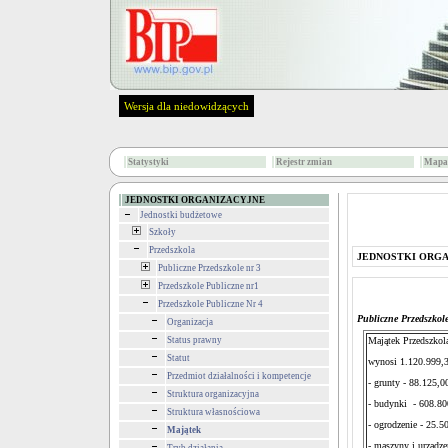
Wersja dla niedowidzących
Statystyki
Rejestr zmian
Mapa 
JEDNOSTKI ORGANIZACYJNE
Jednostki budżetowe
Szkoły
Przedszkola
JEDNOSTKI ORG
Publiczne Przedszkole nr 3
Przedszkole Publiczne nr1
Przedszkole Publiczne Nr 4
Publiczne Przedszkol
Organizacja
Status prawny
Majątek Przedszkola
Statut
wynosi 1.120.999,3
Przedmiot działalności i kompetencje
- grunty - 88.125,00
Struktura organizacyjna
- budynki - 608.80
Struktura własnościowa
- ogrodzenie - 25.50
Majątek
- maszyny i urządze