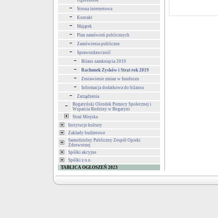
Ogłoszenia
Strona internetowa
Kontakt
Majątek
Plan zamówień publicznych
Zamówienia publiczne
Sprawozdawczość
Bilans zamknięcia 2019
Rachunek Zysków i Strat rok 2019
Zestawienie zmian w funduszu
Informacja dodatkowa do bilansu
Zarządzenia
Bogatyński Ośrodek Pomocy Społecznej i
Wsparcia Rodziny w Bogatyni
Straż Miejska
Instytucje kultury
Zakłady budżetowe
Samodzielny Publiczny Zespół Opieki
Zdrowotnej
Spółki akcyjne
Spółki z o.o.
TABLICA OGŁOSZEŃ 2023