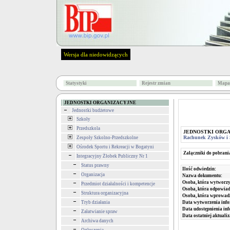
Wersja dla niedowidzących
Statystyki
Rejestr zmian
Mapa 
JEDNOSTKI ORGANIZACYJNE
Jednostki budżetowe
Szkoły
Przedszkola
JEDNOSTKI ORG
Rachunek Zysków i S
Zespoły Szkolno-Przedszkolne
Ośrodek Sportu i Rekreacji w Bogatyni
Załączniki do pobrani
Integracyjny Żłobek Publiczny Nr 1
Status prawny
Ilość odwiedzin:
Organizacja
Nazwa dokumentu:
Osoba, która wytworzy
Przedmiot działalności i kompetencje
Osoba, która odpowiada
Struktura organizacyjna
Osoba, która wprowad
Data wytworzenia info
Tryb działania
Data udostępnienia inf
Załatwianie spraw
Data ostatniej aktualiz
Archiwa danych