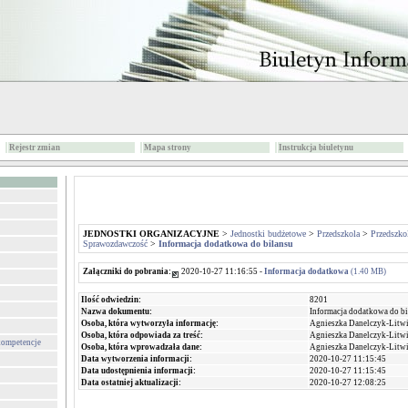
Rejestr zmian
Mapa strony
Instrukcja biuletynu
JEDNOSTKI ORGANIZACYJNE
>
Jednostki budżetowe
>
Przedszkola
>
Przedszko
Sprawozdawczość
>
Informacja dodatkowa do bilansu
Załączniki do pobrania:
2020-10-27 11:16:55 -
Informacja dodatkowa
(1.40 MB)
Ilość odwiedzin:
8201
Nazwa dokumentu:
Informacja dodatkowa do b
Osoba, która wytworzyła informację:
Agnieszka Danelczyk-Litw
Osoba, która odpowiada za treść:
Agnieszka Danelczyk-Litw
 kompetencje
Osoba, która wprowadzała dane:
Agnieszka Danelczyk-Litw
Data wytworzenia informacji:
2020-10-27 11:15:45
Data udostępnienia informacji:
2020-10-27 11:15:45
Data ostatniej aktualizacji:
2020-10-27 12:08:25