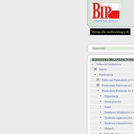
Wersja dla niedowidzących
Statystyki
JEDNOSTKI ORGANIZACYJNE
Jednostki budżetowe
Szkoły
Przedszkola
Publiczne Przedszkole nr 3
Przedszkole Publiczne nr1
Przedszkole Publiczne Nr 4
Organizacja
Status prawny
Statut
Przedmiot działalności i
Struktura organizacyjna
Struktura własnościowa
Majątek