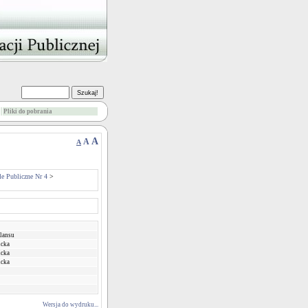
Pliki do pobrania
A
A
A
le Publiczne Nr 4
>
ilansu
icka
icka
icka
Wersja do wydruku...