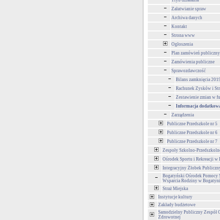
Tryb działania
Załatwianie spraw
Archiwa danych
Kontakt
Strona www
Ogłoszenia
Plan zamówień publiczn
Zamówienia publiczne
Sprawozdawczość
Bilans zamknięcia 201
Rachunek Zysków i Str
Zestawienie zmian w f
Informacja dodatkowa
Zarządzenia
Publiczne Przedszkole nr 5
Publiczne Przedszkole nr 6
Publiczne Przedszkole nr 7
Zespoły Szkolno-Przedszkoln
Ośrodek Sportu i Rekreacji w
Integracyjny Żłobek Publiczn
Bogatyński Ośrodek Pomocy S
Wsparcia Rodziny w Bogatyn
Straż Miejska
Instytucje kultury
Zakłady budżetowe
Samodzielny Publiczny Zespół 
Zdrowotnej