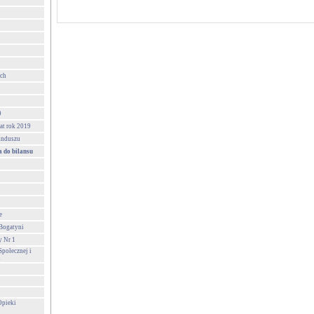
ych
9
at rok 2019
unduszu
 do bilansu
e
 Bogatyni
y Nr 1
połecznej i
i
Opieki