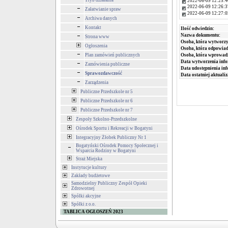
Tryb działania
2022-06-09 12:25:4
2022-06-09 12:26:3
Załatwianie spraw
2022-06-09 12:27:0
Archiwa danych
Kontakt
Ilość odwiedzin:
Nazwa dokumentu:
Strona www
Osoba, która wytworzy
Ogłoszenia
Osoba, która odpowiada
Plan zamówień publicznych
Osoba, która wprowad
Data wytworzenia info
Zamówienia publiczne
Data udostępnienia inf
Sprawozdawczość
Data ostatniej aktualiz
Zarządzenia
Publiczne Przedszkole nr 5
Publiczne Przedszkole nr 6
Publiczne Przedszkole nr 7
Zespoły Szkolno-Przedszkolne
Ośrodek Sportu i Rekreacji w Bogatyni
Integracyjny Żłobek Publiczny Nr 1
Bogatyński Ośrodek Pomocy Społecznej i
Wsparcia Rodziny w Bogatyni
Straż Miejska
Instytucje kultury
Zakłady budżetowe
Samodzielny Publiczny Zespół Opieki
Zdrowotnej
Spółki akcyjne
Spółki z o.o.
TABLICA OGŁOSZEŃ 2023