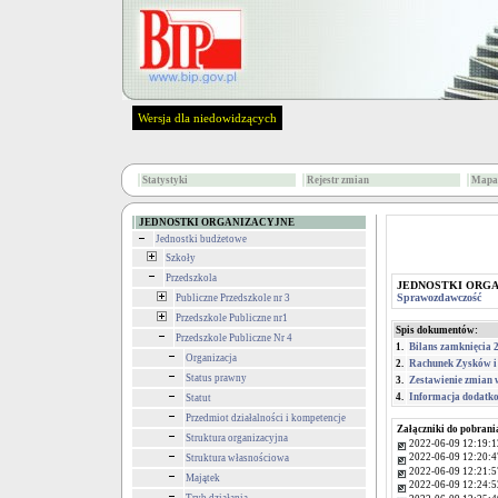
Wersja dla niedowidzących
Statystyki
Rejestr zmian
Mapa 
JEDNOSTKI ORGANIZACYJNE
Jednostki budżetowe
Szkoły
Przedszkola
JEDNOSTKI ORG
Sprawozdawczość
Publiczne Przedszkole nr 3
Przedszkole Publiczne nr1
Spis dokumentów:
Przedszkole Publiczne Nr 4
1.
Bilans zamknięcia 
Organizacja
2.
Rachunek Zysków i 
Status prawny
3.
Zestawienie zmian 
4.
Informacja dodatko
Statut
Przedmiot działalności i kompetencje
Załączniki do pobrani
Struktura organizacyjna
2022-06-09 12:19:1
2022-06-09 12:20:4
Struktura własnościowa
2022-06-09 12:21:5
Majątek
2022-06-09 12:24:5