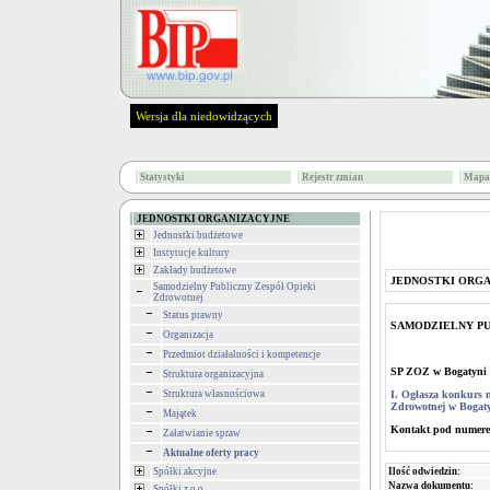
Wersja dla niedowidzących
Statystyki
Rejestr zmian
Mapa 
JEDNOSTKI ORGANIZACYJNE
Jednostki budżetowe
Instytucje kultury
Zakłady budżetowe
JEDNOSTKI ORG
Samodzielny Publiczny Zespół Opieki
Zdrowotnej
Status prawny
SAMODZIELNY PU
Organizacja
Przedmiot działalności i kompetencje
SP ZOZ w Bogatyni
Struktura organizacyjna
Struktura własnościowa
I. Ogłasza konkurs
Zdrowotnej w Bogat
Majątek
Kontakt pod numere
Załatwianie spraw
Aktualne oferty pracy
Spółki akcyjne
Ilość odwiedzin:
Nazwa dokumentu:
Spółki z o.o.