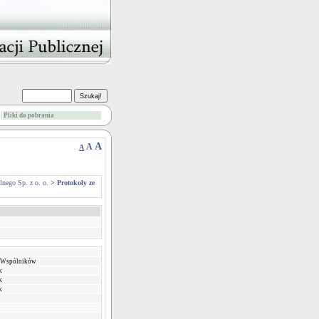
Pliki do pobrania
A
A
A
nego Sp. z o. o.
>
Protokoły ze
a Wspólników
k
k
k