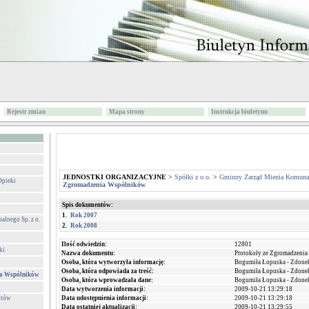
Rejestr zmian
Mapa strony
Instrukcja biuletynu
JEDNOSTKI ORGANIZACYJNE
>
Spółki z o.o.
>
Gminny Zarząd Mienia Komunal
Opieki
Zgromadzenia Wspólników
Spis dokumentów:
1.
Rok 2007
lnego Sp. z o.
2.
Rok 2008
Ilość odwiedzin:
12801
ki
Nazwa dokumentu:
Protokoły ze Zgromadzeni
Osoba, która wytworzyła informację:
Bogumiła Łopuska - Zdone
Osoba, która odpowiada za treść:
Bogumiła Łopuska - Zdone
ia Wspólników
Osoba, która wprowadzała dane:
Bogumiła Łopuska - Zdone
Data wytworzenia informacji:
2009-10-21 13:29:18
otów
Data udostępnienia informacji:
2009-10-21 13:29:18
Data ostatniej aktualizacji:
2009-10-21 13:29:55