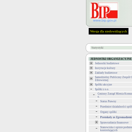
Wersja dla niedowidzących
Statystyki
JEDNOSTKI ORGANIZACYJNE
Jednostki budżetowe
Instytucje kultury
Zakłady budżetowe
Samodzielny Publiczny Zespół 
Zdrowotnej
Spółki akcyjne
Spółki z o.o.
Gminny Zarząd Mienia Komuna
o.
Status Prawny
Przedmiot działalności spół
Organy spółki
Protokoły ze Zgromadzen
Sprawozdania finansowe
Stanowiska i opinie podmi
kontrolujących