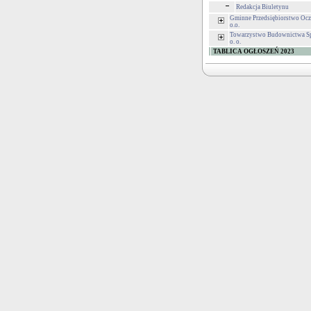
Redakcja Biuletynu
Gminne Przedsiębiorstwo Oczy
o.o.
Towarzystwo Budownictwa Sp
o. o.
TABLICA OGŁOSZEŃ 2023