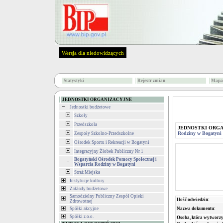
Wersja dla niedowidzących
Statystyki
Rejestr zmian
Mapa 
JEDNOSTKI ORGANIZACYJNE
Jednostki budżetowe
Szkoły
Przedszkola
JEDNOSTKI ORG
Rodziny w Bogatyni
Zespoły Szkolno-Przedszkolne
Ośrodek Sportu i Rekreacji w Bogatyni
Integracyjny Żłobek Publiczny Nr 1
Bogatyński Ośrodek Pomocy Społecznej i
Wsparcia Rodziny w Bogatyni
Straż Miejska
Instytucje kultury
Zakłady budżetowe
Samodzielny Publiczny Zespół Opieki
Ilość odwiedzin:
Zdrowotnej
Spółki akcyjne
Nazwa dokumentu:
Spółki z o.o.
Osoba, która wytworzy