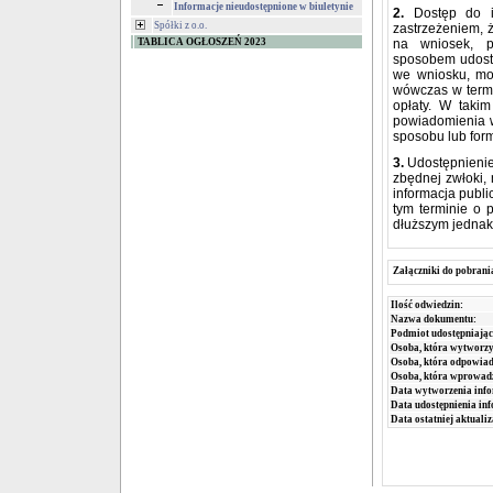
Informacje nieudostępnione w biuletynie
2.
Dostęp do in
Spółki z o.o.
zastrzeżeniem, ż
TABLICA OGŁOSZEŃ 2023
na wniosek, 
sposobem udostę
we wniosku, mo
wówczas w term
opłaty. W taki
powiadomienia w
sposobu lub form
3.
Udostępnienie
zbędnej zwłoki, 
informacja publ
tym terminie o 
dłuższym jednak 
Załączniki do pobrani
Ilość odwiedzin:
Nazwa dokumentu:
Podmiot udostępniając
Osoba, która wytworzy
Osoba, która odpowiada
Osoba, która wprowad
Data wytworzenia info
Data udostępnienia inf
Data ostatniej aktualiz