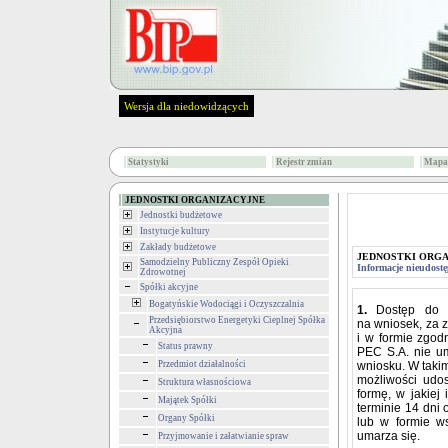
Wersja dla niedowidzących
Statystyki
Rejestr zmian
Mapa 
JEDNOSTKI ORGANIZACYJNE
Jednostki budżetowe
Instytucje kultury
Zakłady budżetowe
JEDNOSTKI ORG
Samodzielny Publiczny Zespół Opieki
Informacje nieudostę
Zdrowotnej
Spółki akcyjne
Bogatyńskie Wodociągi i Oczyszczalnia
1.
Dostęp do i
Przedsiębiorstwo Energetyki Cieplnej Spółka
na wniosek, za z
Akcyjna
i w formie zgod
Status prawny
PEC S.A. nie um
Przedmiot działalności
wniosku. W taki
możliwości udos
Struktura własnościowa
formę, w jakiej
Majątek Spółki
terminie 14 dni
Organy Spółki
lub w formie w
umarza się.
Przyjmowanie i załatwianie spraw