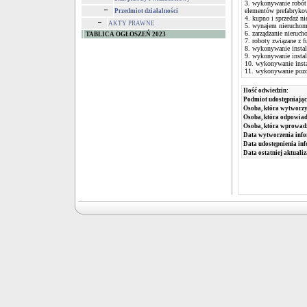
3. wykonywanie r
elementów prefabryko
Przedmiot działalności
4. kupno i sprzedaż n
AKTY PRAWNE
5. wynajem nieruchom
6. zarządzanie nieruc
TABLICA OGŁOSZEŃ 2023
7. roboty związane z
8. wykonywanie insta
9. wykonywanie instal
10. wykonywanie inst
11. wykonywanie pozo
Ilość odwiedzin:
Podmiot udostępniając
Osoba, która wytworzy
Osoba, która odpowiada
Osoba, która wprowad
Data wytworzenia info
Data udostępnienia inf
Data ostatniej aktualiz