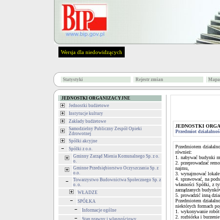
Wersja dla niedowidzących
Statystyki
Rejestr zmian
Mapa 
JEDNOSTKI ORGANIZACYJNE
Jednostki budżetowe
Instytucje kultury
Zakłady budżetowe
JEDNOSTKI ORG
Samodzielny Publiczny Zespół Opieki
Przedmiot działalnoś
Zdrowotnej
Spółki akcyjne
Przedmiotem działalno
Spółki z o.o.
również:
Gminny Zarząd Mienia Komunalnego Sp. z o.
1. nabywać budynki m
o.
2. przeprowadzać remo
Gminne Przedsiębiorstwo Oczyszczania Sp. z
najmu,
o.o.
3. wynajmować lokale
4. sprawować, na po
Towarzystwo Budownictwa Społecznego Sp. z
własności Spółki, z t
o. o.
zarządzanych budynkó
WŁADZE
5. prowadzić inną dz
Przedmiotem działalno
SPÓŁKA
niektórych formach p
Informacje ogólne
1. wykonywanie robó
2. rozbiórka i burzen
Stan prawny i własnościowy